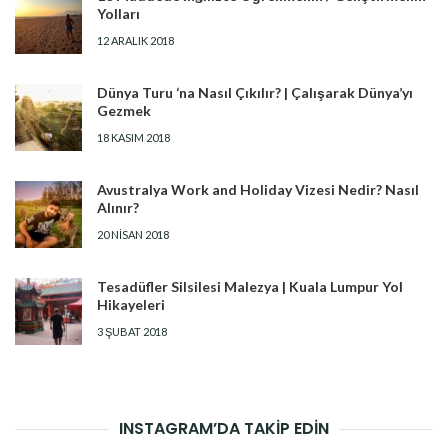
Yolları
12 ARALIK 2018
Dünya Turu ‘na Nasıl Çıkılır? | Çalışarak Dünya’yı
Gezmek
18 KASIM 2018
Avustralya Work and Holiday Vizesi Nedir? Nasıl
Alınır?
20 NISAN 2018
Tesadüfler Silsilesi Malezya | Kuala Lumpur Yol
Hikayeleri
3 ŞUBAT 2018
INSTAGRAM’DA TAKİP EDİN