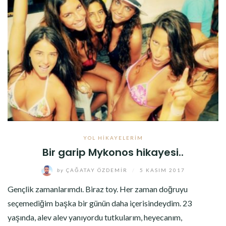
YOL HIKAYELERIM
Bir garip Mykonos hikayesi..
by
ÇAĞATAY ÖZDEMIR
/
5 KASIM 2017
Gençlik zamanlarımdı. Biraz toy. Her zaman doğruyu
seçemediğim başka bir günün daha içerisindeydim. 23
yaşında, alev alev yanıyordu tutkularım, heyecanım,