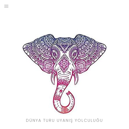
Skip
to
BLOG
content
YOL HIKAYELERIM
SEYAHAT REHBERI
KIMDIR?
DÜNYA TURU UYANIŞ YOLCULUĞU