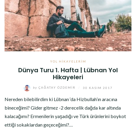
YOL HIKAYELERIM
Dünya Turu 1. Hafta | Lübnan Yol
Hikayeleri
by
ÇAĞATAY ÖZDEMIR
/
30 KASIM 2017
Nereden bilebilirdim ki Lübnan ‘da Hizbullah’ın aracına
bineceğimi? Gider gitmez -2 derecelik dağda kar altında
kalacağımı? Ermenilerin yaşadığı ve Türk ürünlerini boykot
ettiği sokaklardan geçeceğimi?…