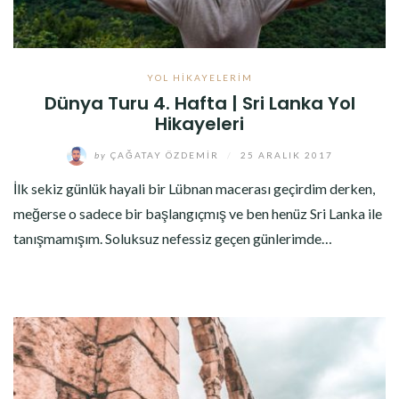
YOL HIKAYELERIM
Dünya Turu 4. Hafta | Sri Lanka Yol
Hikayeleri
by
ÇAĞATAY ÖZDEMIR
/
25 ARALIK 2017
İlk sekiz günlük hayali bir Lübnan macerası geçirdim derken,
meğerse o sadece bir başlangıçmış ve ben henüz Sri Lanka ile
tanışmamışım. Soluksuz nefessiz geçen günlerimde…