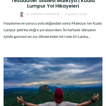
Tesadüfler Silsilesi Malezya | Kuala
Lumpur Yol Hikayeleri
by
ÇAĞATAY ÖZDEMIR
/
3 ŞUBAT 2018
Hayatımın en yorucu yolculuğundan sonra Malezya ‘nın Kuala
Lumpur şehrine doğru yol alıyordum. İki haftadır dünyanın
içinde gezmesi en zor ülkelerinden biri olan Sri Lanka…