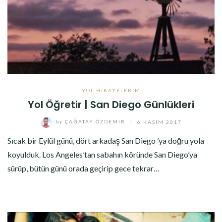
YOL HIKAYELERIM
Yol Öğretir | San Diego Günlükleri
by
ÇAĞATAY ÖZDEMIR
/
6 KASIM 2017
Sıcak bir Eylül günü, dört arkadaş San Diego ’ya doğru yola
koyulduk. Los Angeles’tan sabahın köründe San Diego’ya
sürüp, bütün günü orada geçirip gece tekrar…