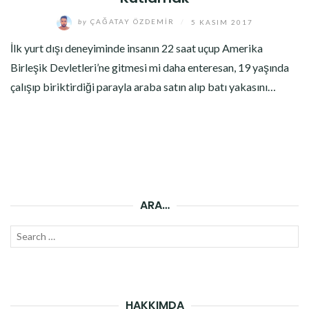
by
ÇAĞATAY ÖZDEMIR
/
5 KASIM 2017
İlk yurt dışı deneyiminde insanın 22 saat uçup Amerika
Birleşik Devletleri’ne gitmesi mi daha enteresan, 19 yaşında
çalışıp biriktirdiği parayla araba satın alıp batı yakasını…
ARA…
Search
SEAR
for:
HAKKIMDA