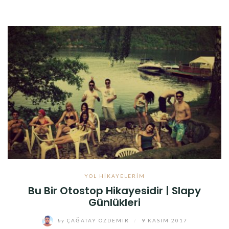
YOL HIKAYELERIM
Bu Bir Otostop Hikayesidir | Slapy
Günlükleri
by
ÇAĞATAY ÖZDEMIR
/
9 KASIM 2017