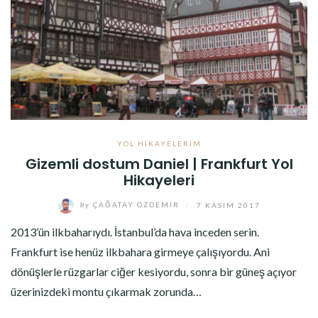
YOL HIKAYELERIM
Gizemli dostum Daniel | Frankfurt Yol
Hikayeleri
by
ÇAĞATAY ÖZDEMIR
/
7 KASIM 2017
2013’ün ilkbaharıydı. İstanbul’da hava inceden serin.
Frankfurt ise henüz ilkbahara girmeye çalışıyordu. Ani
dönüşlerle rüzgarlar ciğer kesiyordu, sonra bir güneş açıyor
üzerinizdeki montu çıkarmak zorunda…