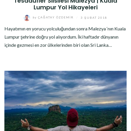
Tesadüfler Silsilesi Malezya | Kuala
Lumpur Yol Hikayeleri
by
ÇAĞATAY ÖZDEMIR
/
3 ŞUBAT 2018
Hayatımın en yorucu yolculuğundan sonra Malezya ‘nın Kuala
Lumpur şehrine doğru yol alıyordum. İki haftadır dünyanın
içinde gezmesi en zor ülkelerinden biri olan Sri Lanka…