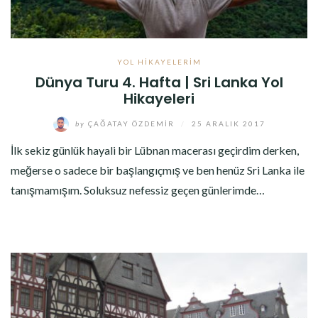
YOL HIKAYELERIM
Dünya Turu 4. Hafta | Sri Lanka Yol
Hikayeleri
by
ÇAĞATAY ÖZDEMIR
/
25 ARALIK 2017
İlk sekiz günlük hayali bir Lübnan macerası geçirdim derken,
meğerse o sadece bir başlangıçmış ve ben henüz Sri Lanka ile
tanışmamışım. Soluksuz nefessiz geçen günlerimde…