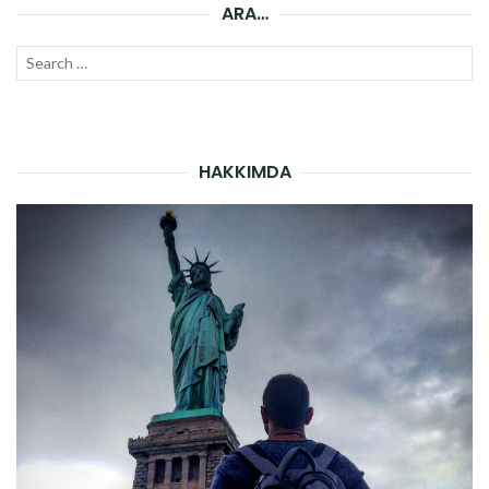
ARA…
Search
SEAR
for:
HAKKIMDA