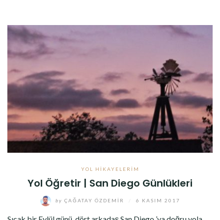
YOL HIKAYELERIM
Yol Öğretir | San Diego Günlükleri
by
ÇAĞATAY ÖZDEMIR
/
6 KASIM 2017
Sıcak bir Eylül günü, dört arkadaş San Diego ’ya doğru yola