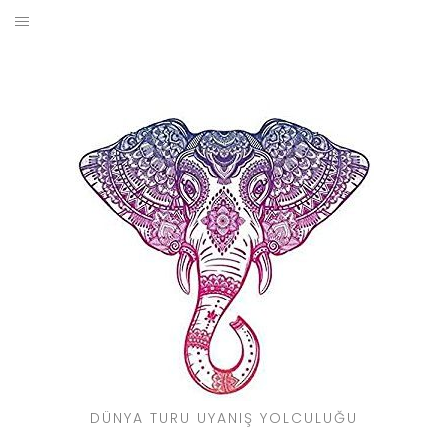
Skip
to
BLOG
content
YOL HIKAYELERIM
SEYAHAT REHBERI
KIMDIR?
DÜNYA TURU UYANIŞ YOLCULUĞU