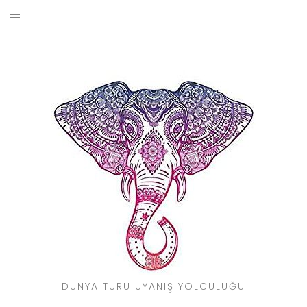
Skip
to
BLOG
content
YOL HIKAYELERIM
SEYAHAT REHBERI
KIMDIR?
DÜNYA TURU UYANIŞ YOLCULUĞU