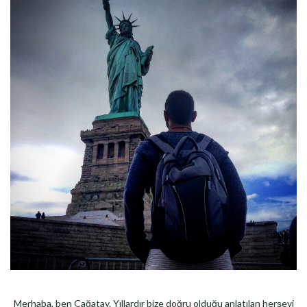
Merhaba, ben Çağatay. Yıllardır bize doğru olduğu anlatılan herşeyi