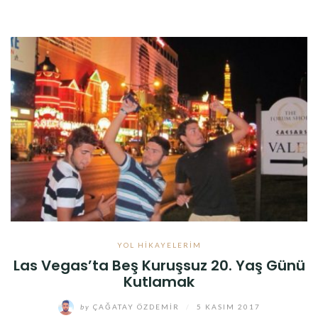
YOL HIKAYELERIM
Las Vegas’ta Beş Kuruşsuz 20. Yaş Günü
Kutlamak
by
ÇAĞATAY ÖZDEMIR
/
5 KASIM 2017