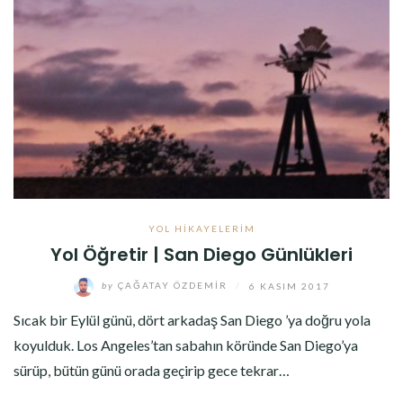
YOL HIKAYELERIM
Yol Öğretir | San Diego Günlükleri
by
ÇAĞATAY ÖZDEMIR
/
6 KASIM 2017
Sıcak bir Eylül günü, dört arkadaş San Diego ’ya doğru yola
koyulduk. Los Angeles’tan sabahın köründe San Diego’ya
sürüp, bütün günü orada geçirip gece tekrar…