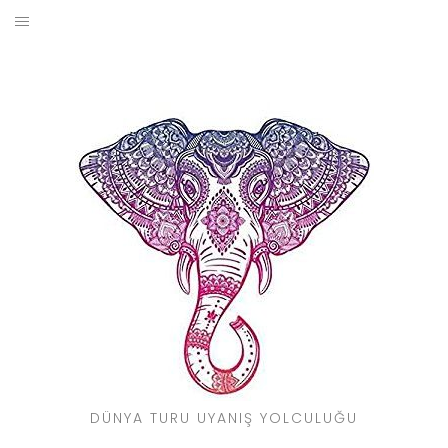
Skip
to
BLOG
content
YOL HIKAYELERIM
SEYAHAT REHBERI
KIMDIR?
DÜNYA TURU UYANIŞ YOLCULUĞU