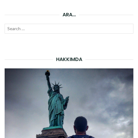
ARA…
Search
SEAR
for:
HAKKIMDA