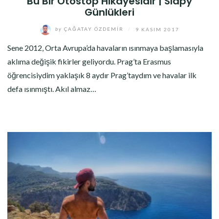
Bu Bir Otostop Hikayesidir | Slapy
Günlükleri
by
ÇAĞATAY ÖZDEMIR
/
9 KASIM 2017
Sene 2012, Orta Avrupa’da havaların ısınmaya başlamasıyla
aklıma değişik fikirler geliyordu. Prag’ta Erasmus
öğrencisiydim yaklaşık 8 aydır Prag’taydım ve havalar ilk
defa ısınmıştı. Akıl almaz…