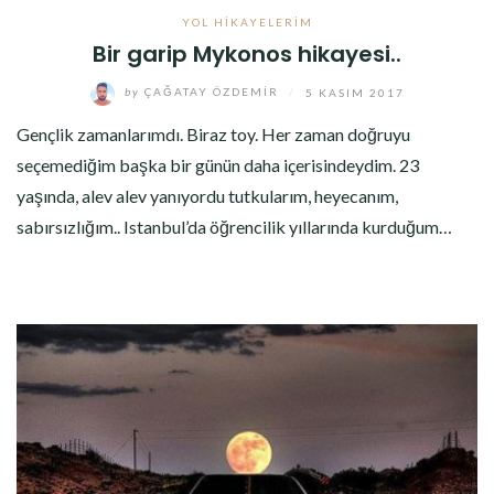
YOL HIKAYELERIM
Bir garip Mykonos hikayesi..
by
ÇAĞATAY ÖZDEMIR
/
5 KASIM 2017
Gençlik zamanlarımdı. Biraz toy. Her zaman doğruyu
seçemediğim başka bir günün daha içerisindeydim. 23
yaşında, alev alev yanıyordu tutkularım, heyecanım,
sabırsızlığım.. Istanbul’da öğrencilik yıllarında kurduğum…