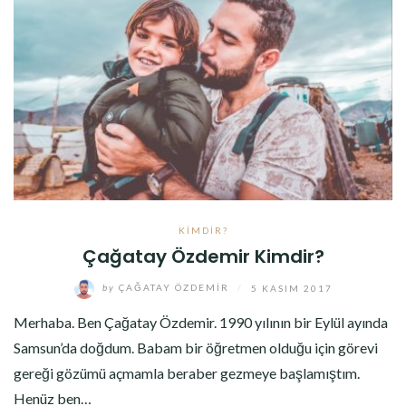
KIMDIR?
Çağatay Özdemir Kimdir?
by
ÇAĞATAY ÖZDEMIR
/
5 KASIM 2017
Merhaba. Ben Çağatay Özdemir. 1990 yılının bir Eylül ayında
Samsun’da doğdum. Babam bir öğretmen olduğu için görevi
gereği gözümü açmamla beraber gezmeye başlamıştım.
Henüz ben…