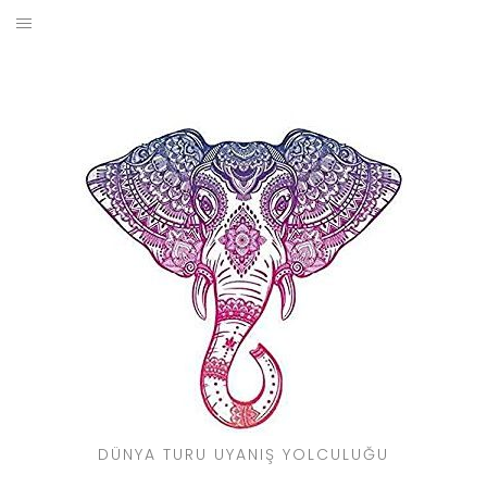
Skip
to
BLOG
content
YOL HIKAYELERIM
SEYAHAT REHBERI
KIMDIR?
DÜNYA TURU UYANIŞ YOLCULUĞU