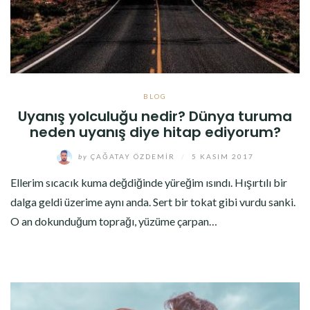
BLOG
Uyanış yolculuğu nedir? Dünya turuma
neden uyanış diye hitap ediyorum?
by
ÇAĞATAY ÖZDEMIR
/
5 KASIM 2017
Ellerim sıcacık kuma değdiğinde yüreğim ısındı. Hışırtılı bir
dalga geldi üzerime aynı anda. Sert bir tokat gibi vurdu sanki.
O an dokunduğum toprağı, yüzüme çarpan…