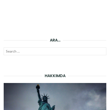
ARA…
Search
SEAR
for:
HAKKIMDA