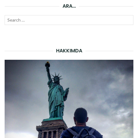
ARA…
Search
SEAR
for:
HAKKIMDA