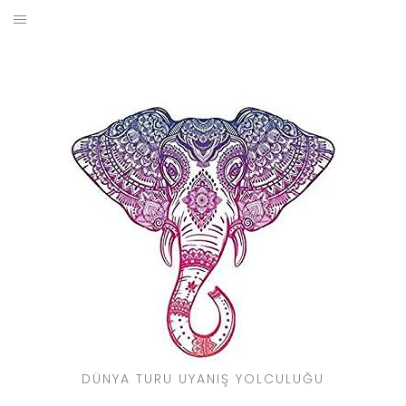
Skip
to
BLOG
content
YOL HIKAYELERIM
SEYAHAT REHBERI
KIMDIR?
DÜNYA TURU UYANIŞ YOLCULUĞU