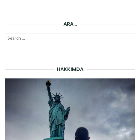
ARA…
Search
SEAR
for:
HAKKIMDA