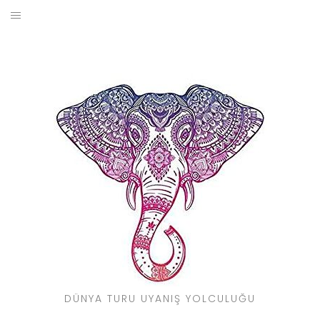
Skip
to
BLOG
content
YOL HIKAYELERIM
SEYAHAT REHBERI
KIMDIR?
DÜNYA TURU UYANIŞ YOLCULUĞU