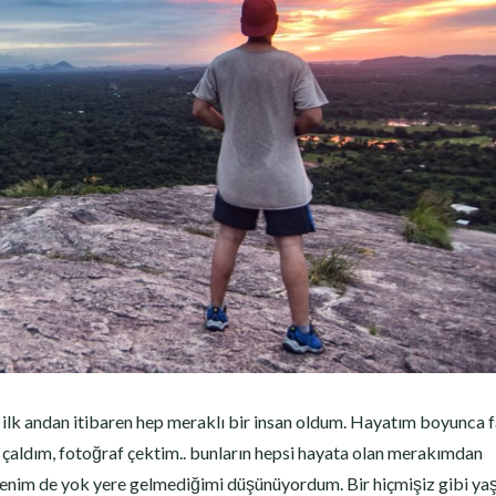
lk andan itibaren hep meraklı bir insan oldum. Hayatım boyunca f
r çaldım, fotoğraf çektim.. bunların hepsi hayata olan merakımdan
 benim de yok yere gelmediğimi düşünüyordum. Bir hiçmişiz gibi y