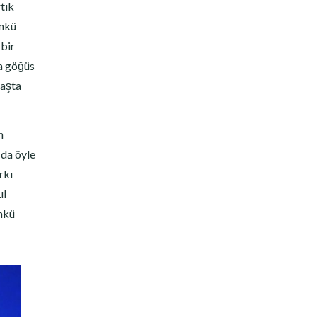
tık
ünkü
 bir
ra göğüs
yaşta
n
 da öyle
rkı
ul
ünkü