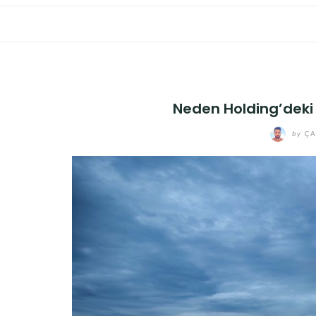
Neden Holding’deki 
by
ÇA