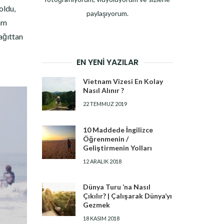
oldu,
paylaşıyorum.
şam
kağıttan
EN YENI YAZILAR
Vietnam Vizesi En Kolay
Nasıl Alınır ?
22 TEMMUZ 2019
10 Maddede İngilizce
Öğrenmenin /
Geliştirmenin Yolları
12 ARALIK 2018
Dünya Turu ‘na Nasıl
Çıkılır? | Çalışarak Dünya’yı
Gezmek
18 KASIM 2018