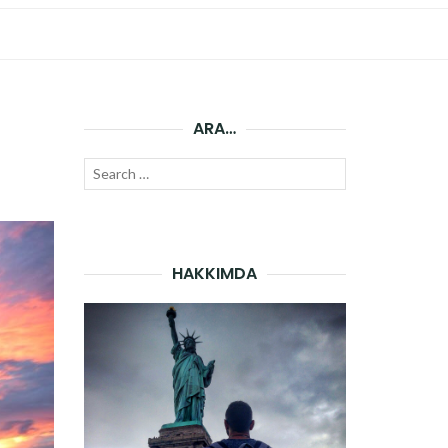
ARA…
Search
SEARCH
for:
HAKKIMDA