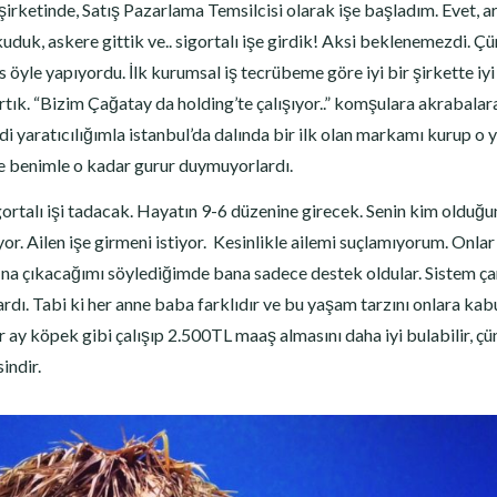
irketinde, Satış Pazarlama Temsilcisi olarak işe başladım. Evet, ar
duk, askere gittik ve.. sigortalı işe girdik! Aksi beklenemezdi. Ç
 öyle yapıyordu. İlk kurumsal iş tecrübeme göre iyi bir şirkette iyi
tık. “Bizim Çağatay da holding’te çalışıyor..” komşulara akrabala
i yaratıcılığımla istanbul’da dalında bir ilk olan markamı kurup o 
e benimle o kadar gurur duymuyorlardı.
gortalı işi tadacak. Hayatın 9-6 düzenine girecek. Senin kim olduğu
r. Ailen işe girmeni istiyor. Kesinlikle ailemi suçlamıyorum. Onlar
‘na çıkacağımı söylediğimde bana sadece destek oldular. Sistem ça
rdı. Tabi ki her anne baba farklıdır ve bu yaşam tarzını onlara kab
r ay köpek gibi çalışıp 2.500TL maaş almasını daha iyi bulabilir, ç
indir.