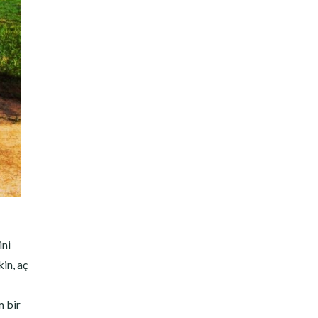
ini
in, aç
m bir