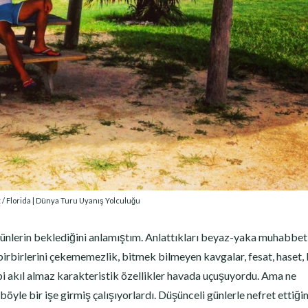
t
/ Florida | Dünya Turu Uyanış Yolculuğu
 günlerin beklediğini anlamıştım. Anlattıkları beyaz-yaka muhabbet
 birbirlerini çekememezlik, bitmek bilmeyen kavgalar, fesat, haset, k
bi akıl almaz karakteristik özellikler havada uçuşuyordu. Ama ne
yle bir işe girmiş çalışıyorlardı. Düşünceli günlerle nefret ettiği