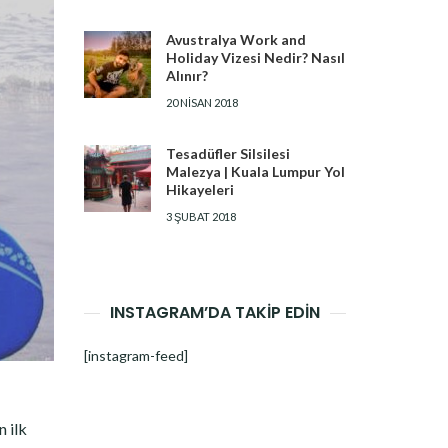
Avustralya Work and
Holiday Vizesi Nedir? Nasıl
Alınır?
20 NISAN 2018
Tesadüfler Silsilesi
Malezya | Kuala Lumpur Yol
Hikayeleri
3 ŞUBAT 2018
INSTAGRAM’DA TAKİP EDİN
[instagram-feed]
n ilk