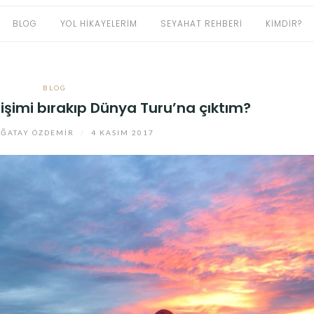
BLOG
YOL HIKAYELERIM
SEYAHAT REHBERI
KIMDIR?
BLOG
işimi bırakıp Dünya Turu’na çıktım?
ĞATAY ÖZDEMIR
/
4 KASIM 2017