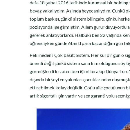
defa 18 şubat 2016 tarihinde kurumsal bir holding ş
beyaz yakalıydım. Aslında heyecanlıydım. Çünkü oku
toplum baskısı, çünkü sistem bilinçaltı, çünkü herkes
pozisyonda işe girmiştim. Ailem gurur duyuyordu ar
gererek anlatıyorlardı. Halbuki ben 22 yaşında kend
öğrenciyken günde 6bin tl para kazandığım gün bil
Peki neden? Çok basit; Sistem. Her kul bir gün o si
önemli değil çünkü sistem sana kim oldugunu söylüyo
görmüşlerdi ki zaten ben işimi bırakıp Dünya Turu 
dışında birşeyi en yakınları çocuklarından duymuşla
ettirebilmek kolay değildir. Çoğu aile çocuğunun bi
artık sigortalı işin vardır ve sen garanti yolu seçmişs