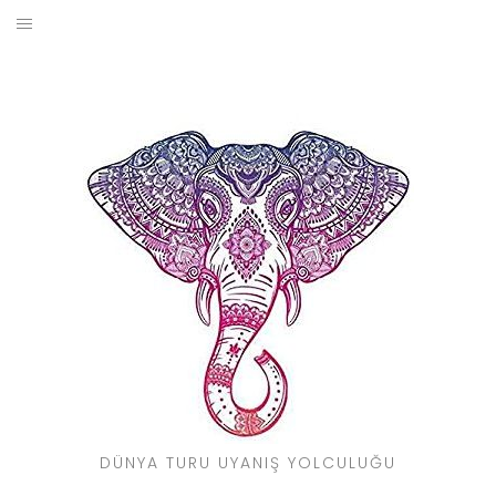
Skip
to
BLOG
content
YOL HIKAYELERIM
SEYAHAT REHBERI
KIMDIR?
DÜNYA TURU UYANIŞ YOLCULUĞU