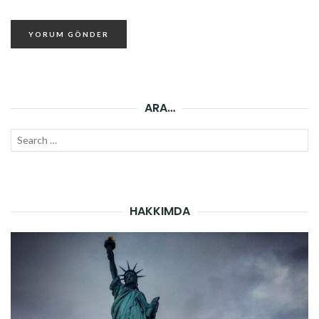
ARA…
Search
SEAR
for:
HAKKIMDA