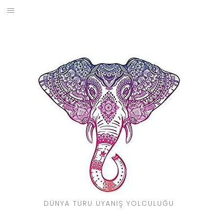
Skip
to
BLOG
content
YOL HIKAYELERIM
SEYAHAT REHBERI
KIMDIR?
DÜNYA TURU UYANIŞ YOLCULUĞU