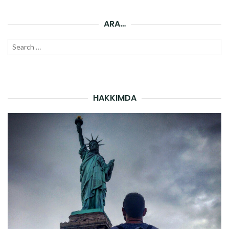
ARA…
Search
SEAR
for:
HAKKIMDA