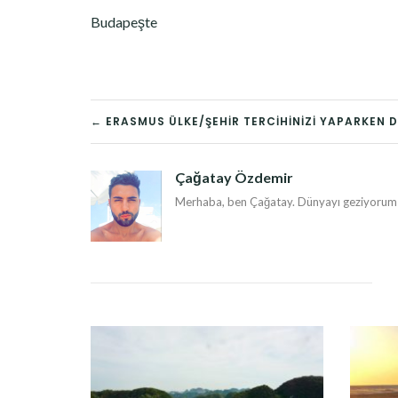
Budapeşte
YAZI
← ERASMUS ÜLKE/ŞEHIR TERCIHINIZI YAPARKEN 
DOLAŞIMI
Çağatay Özdemir
Merhaba, ben Çağatay. Dünyayı geziyorum v