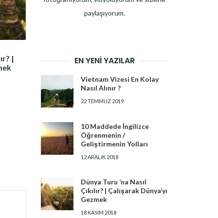
paylaşıyorum.
ır? |
EN YENI YAZILAR
mek
Vietnam Vizesi En Kolay
Nasıl Alınır ?
22 TEMMUZ 2019
10 Maddede İngilizce
Öğrenmenin /
Geliştirmenin Yolları
12 ARALIK 2018
Dünya Turu ‘na Nasıl
Çıkılır? | Çalışarak Dünya’yı
Gezmek
18 KASIM 2018