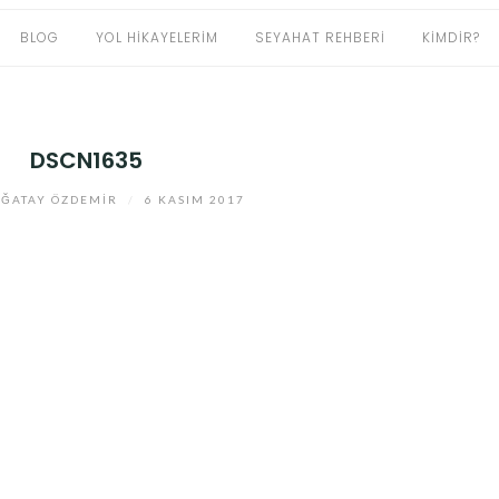
BLOG
YOL HIKAYELERIM
SEYAHAT REHBERI
KIMDIR?
DSCN1635
ĞATAY ÖZDEMIR
/
6 KASIM 2017