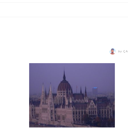
by
ÇA