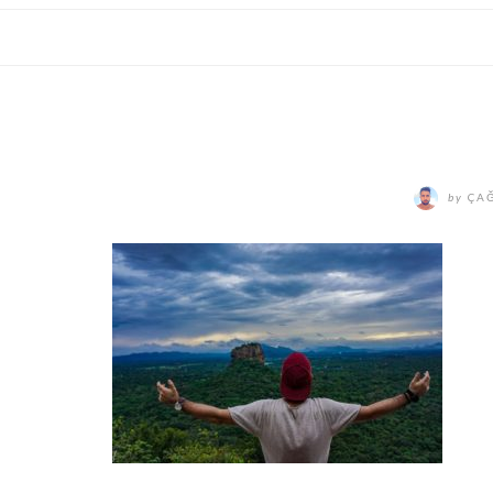
by
ÇAĞ