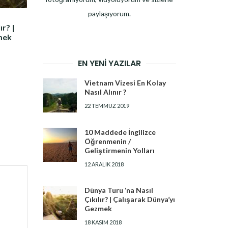
paylaşıyorum.
ır? |
mek
EN YENI YAZILAR
Vietnam Vizesi En Kolay
Nasıl Alınır ?
22 TEMMUZ 2019
10 Maddede İngilizce
Öğrenmenin /
Geliştirmenin Yolları
12 ARALIK 2018
Dünya Turu ‘na Nasıl
Çıkılır? | Çalışarak Dünya’yı
Gezmek
18 KASIM 2018