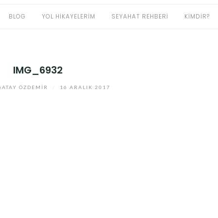
BLOG
YOL HIKAYELERIM
SEYAHAT REHBERI
KIMDIR?
IMG_6932
ATAY ÖZDEMIR
/
16 ARALIK 2017