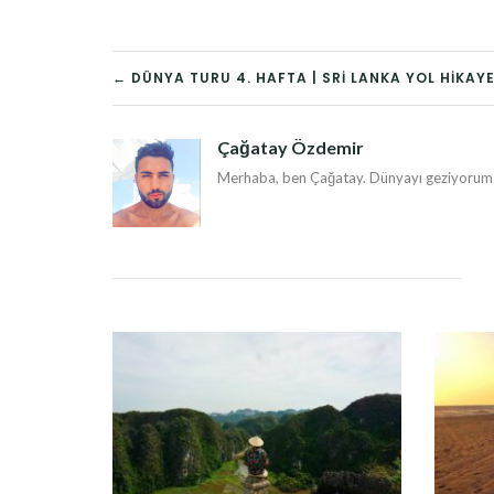
YAZI
← DÜNYA TURU 4. HAFTA | SRI LANKA YOL HIKAYE
DOLAŞIMI
Çağatay Özdemir
Merhaba, ben Çağatay. Dünyayı geziyorum v