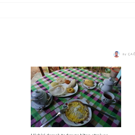
by
ÇAĞ