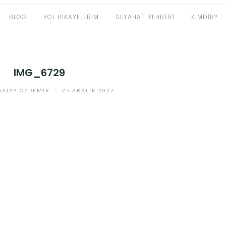
BLOG
YOL HIKAYELERIM
SEYAHAT REHBERI
KIMDIR?
IMG_6729
ATAY ÖZDEMIR
/
25 ARALIK 2017