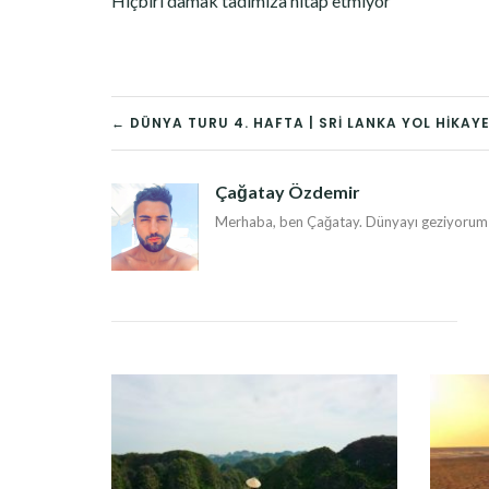
Hiçbiri damak tadımıza hitap etmiyor
YAZI
← DÜNYA TURU 4. HAFTA | SRI LANKA YOL HIKAYE
DOLAŞIMI
Çağatay Özdemir
Merhaba, ben Çağatay. Dünyayı geziyorum v