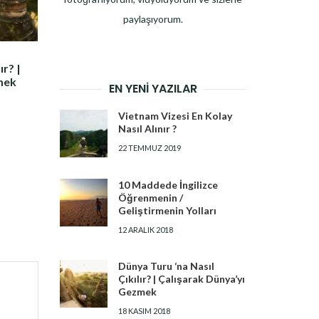
paylaşıyorum.
ır? |
mek
EN YENI YAZILAR
Vietnam Vizesi En Kolay
Nasıl Alınır ?
22 TEMMUZ 2019
10 Maddede İngilizce
Öğrenmenin /
Geliştirmenin Yolları
12 ARALIK 2018
Dünya Turu ‘na Nasıl
Çıkılır? | Çalışarak Dünya’yı
Gezmek
18 KASIM 2018