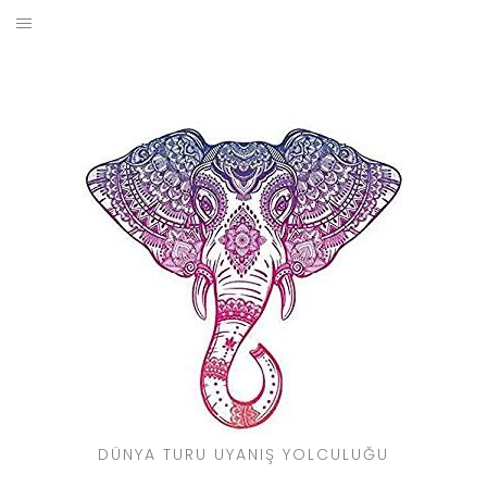
Skip
to
BLOG
content
YOL HIKAYELERIM
SEYAHAT REHBERI
KIMDIR?
DÜNYA TURU UYANIŞ YOLCULUĞU