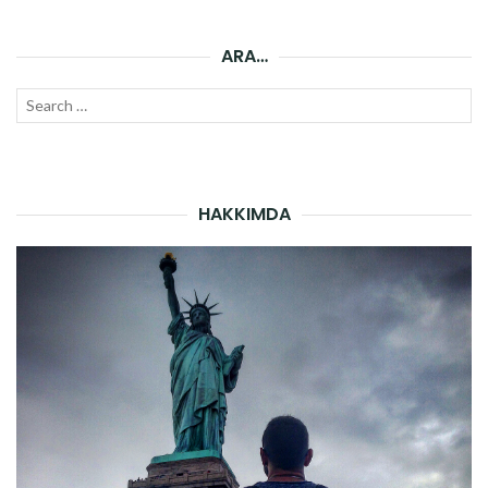
ARA…
Search
SEAR
for:
HAKKIMDA