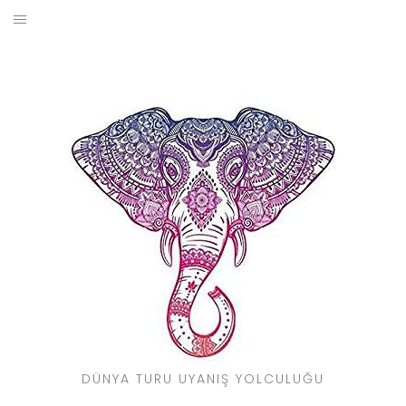
Skip
to
BLOG
content
YOL HIKAYELERIM
SEYAHAT REHBERI
KIMDIR?
DÜNYA TURU UYANIŞ YOLCULUĞU