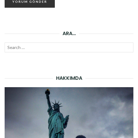
ARA…
Search
SEAR
for:
HAKKIMDA