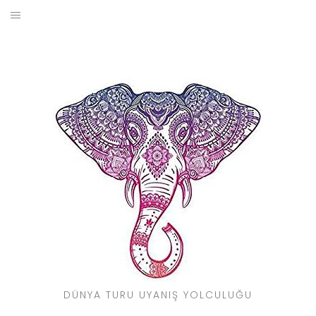
Skip
to
BLOG
content
YOL HIKAYELERIM
SEYAHAT REHBERI
KIMDIR?
DÜNYA TURU UYANIŞ YOLCULUĞU