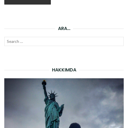
ARA…
Search
SEAR
for:
HAKKIMDA