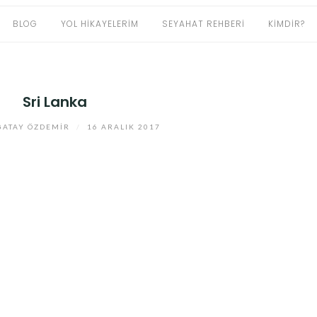
BLOG
YOL HIKAYELERIM
SEYAHAT REHBERI
KIMDIR?
Sri Lanka
ATAY ÖZDEMIR
/
16 ARALIK 2017