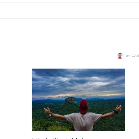
by
ÇAĞ