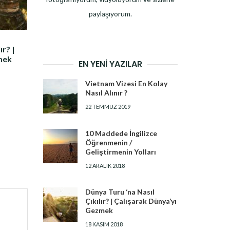
paylaşıyorum.
ır? |
mek
EN YENI YAZILAR
Vietnam Vizesi En Kolay
Nasıl Alınır ?
22 TEMMUZ 2019
10 Maddede İngilizce
Öğrenmenin /
Geliştirmenin Yolları
12 ARALIK 2018
Dünya Turu ‘na Nasıl
Çıkılır? | Çalışarak Dünya’yı
Gezmek
18 KASIM 2018