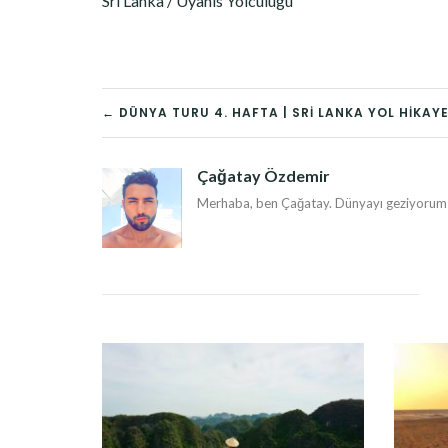
Sri Lanka / Uyanis Yolculugu
YAZI
← DÜNYA TURU 4. HAFTA | SRI LANKA YOL HIKAYE
DOLAŞIMI
Çağatay Özdemir
Merhaba, ben Çağatay. Dünyayı geziyorum v