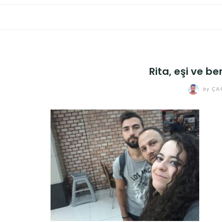
Rita, eşi ve b
by
ÇA