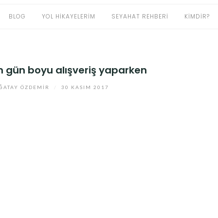
BLOG
YOL HIKAYELERIM
SEYAHAT REHBERI
KIMDIR?
en gün boyu alışveriş yaparken
ĞATAY ÖZDEMIR
/
30 KASIM 2017