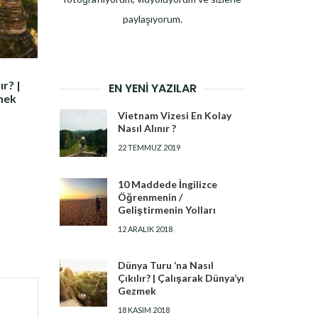
paylaşıyorum.
ır? |
EN YENI YAZILAR
mek
Vietnam Vizesi En Kolay
Nasıl Alınır ?
22 TEMMUZ 2019
10 Maddede İngilizce
Öğrenmenin /
Geliştirmenin Yolları
12 ARALIK 2018
Dünya Turu ‘na Nasıl
Çıkılır? | Çalışarak Dünya’yı
Gezmek
18 KASIM 2018