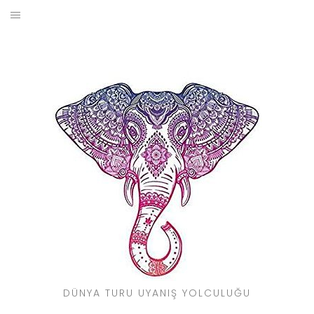
Skip
to
BLOG
content
YOL HIKAYELERIM
SEYAHAT REHBERI
KIMDIR?
DÜNYA TURU UYANIŞ YOLCULUĞU