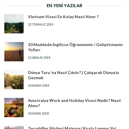
EN YENI YAZILAR
Vietnam Vizesi En Kolay Nasıl Alınır ?
22 TEMMUZ 2019
10 Maddede İngilizce Öğrenmenin / Geliştirmenin
Yolları
12 ARALIK 2018
Dünya Turu ‘na Nasıl Çıkılır? | Çalışarak Dünya’yı
Gezmek
18 KASIM 2018
Avustralya Work and Holiday Vizesi Nedir? Nasıl
Alınır?
20 NISAN 2018
Tesadüfler Silsilesi Malezya | Kuala Lumpur Yol