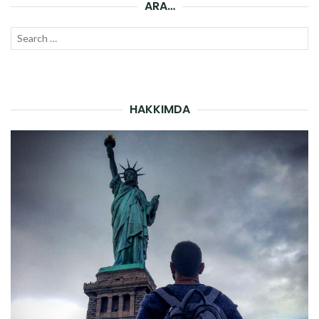
ARA…
Search
SEAR
for:
HAKKIMDA