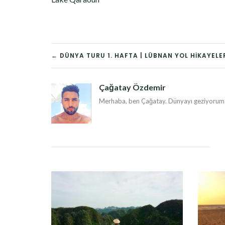
YAZI
← DÜNYA TURU 1. HAFTA | LÜBNAN YOL HIKAYELE
DOLAŞIMI
Çağatay Özdemir
Merhaba, ben Çağatay. Dünyayı geziyorum v