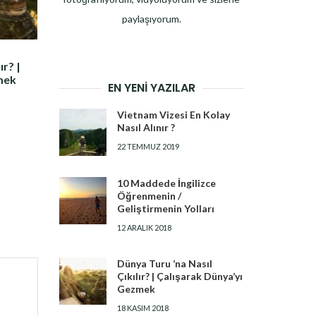
paylaşıyorum.
ır? |
mek
EN YENI YAZILAR
Vietnam Vizesi En Kolay
Nasıl Alınır ?
22 TEMMUZ 2019
10 Maddede İngilizce
Öğrenmenin /
Geliştirmenin Yolları
12 ARALIK 2018
Dünya Turu ‘na Nasıl
Çıkılır? | Çalışarak Dünya’yı
Gezmek
18 KASIM 2018