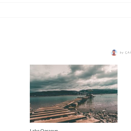
by
ÇA
Lake Qaraoun