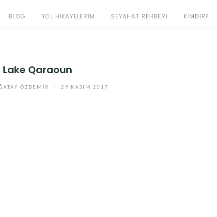
BLOG
YOL HIKAYELERIM
SEYAHAT REHBERI
KIMDIR?
Lake Qaraoun
ĞATAY ÖZDEMIR
/
29 KASIM 2017