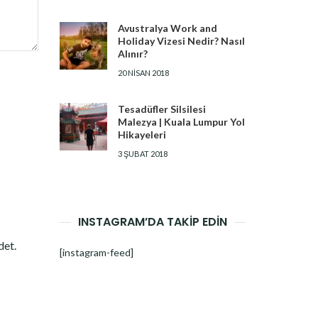
Avustralya Work and
Holiday Vizesi Nedir? Nasıl
Alınır?
20 NISAN 2018
Tesadüfler Silsilesi
Malezya | Kuala Lumpur Yol
Hikayeleri
3 ŞUBAT 2018
INSTAGRAM’DA TAKİP EDİN
det.
[instagram-feed]