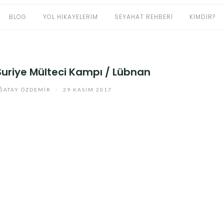
BLOG
YOL HIKAYELERIM
SEYAHAT REHBERI
KIMDIR?
/ Suriye Mülteci Kampı / Lübnan
ĞATAY ÖZDEMIR
/
29 KASIM 2017