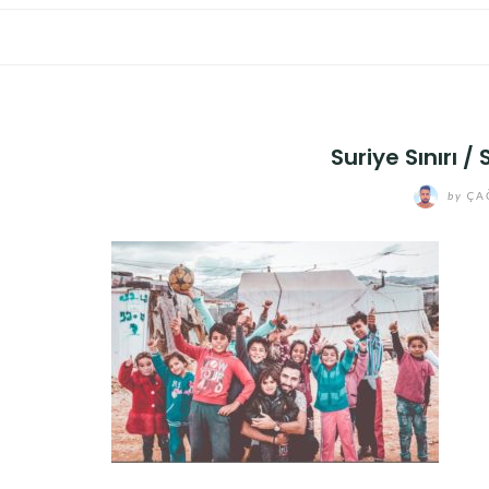
Suriye Sınırı 
by
ÇA