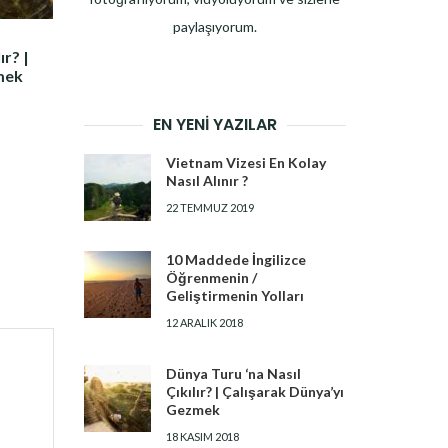
paylaşıyorum.
ır? |
mek
EN YENI YAZILAR
Vietnam Vizesi En Kolay
Nasıl Alınır ?
22 TEMMUZ 2019
10 Maddede İngilizce
Öğrenmenin /
Geliştirmenin Yolları
12 ARALIK 2018
Dünya Turu ‘na Nasıl
Çıkılır? | Çalışarak Dünya’yı
Gezmek
18 KASIM 2018