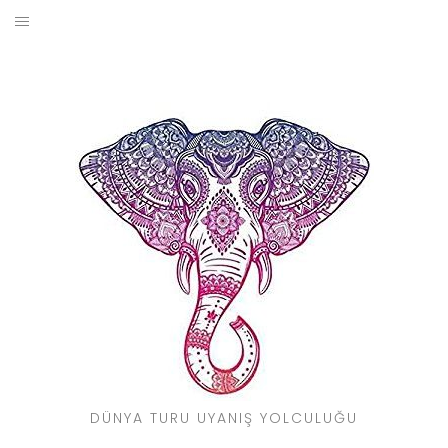
Skip
to
BLOG
content
YOL HIKAYELERIM
SEYAHAT REHBERI
KIMDIR?
DÜNYA TURU UYANIŞ YOLCULUĞU