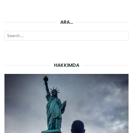
ARA…
Search
SEAR
for:
HAKKIMDA