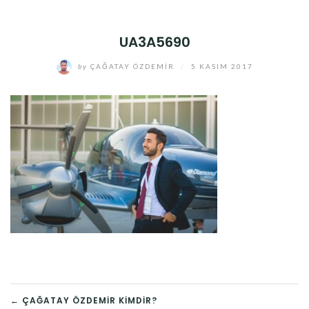
UA3A5690
by
ÇAĞATAY ÖZDEMIR
/
5 KASIM 2017
YAZI
← ÇAĞATAY ÖZDEMIR KIMDIR?