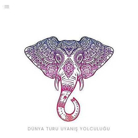
Skip
to
BLOG
content
YOL HIKAYELERIM
SEYAHAT REHBERI
KIMDIR?
DÜNYA TURU UYANIŞ YOLCULUĞU