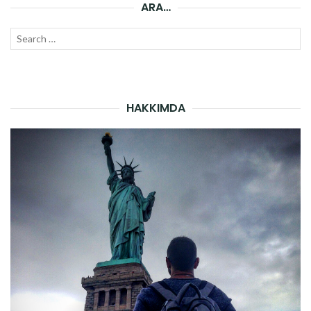
ARA…
Search
SEAR
for:
HAKKIMDA