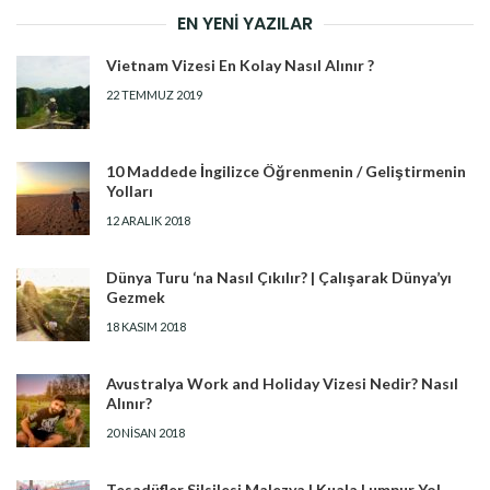
EN YENI YAZILAR
Vietnam Vizesi En Kolay Nasıl Alınır ?
22 TEMMUZ 2019
10 Maddede İngilizce Öğrenmenin / Geliştirmenin
Yolları
12 ARALIK 2018
Dünya Turu ‘na Nasıl Çıkılır? | Çalışarak Dünya’yı
Gezmek
18 KASIM 2018
Avustralya Work and Holiday Vizesi Nedir? Nasıl
Alınır?
20 NISAN 2018
Tesadüfler Silsilesi Malezya | Kuala Lumpur Yol