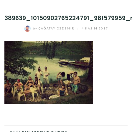
389639_10150902765224791_981579959_
by
ÇAĞATAY ÖZDEMIR
/
4 KASIM 2017