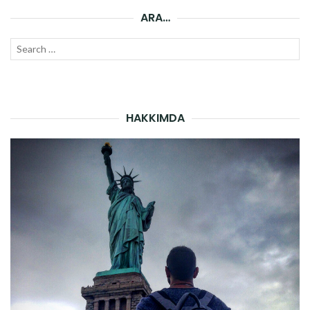
ARA…
Search
SEAR
for:
HAKKIMDA