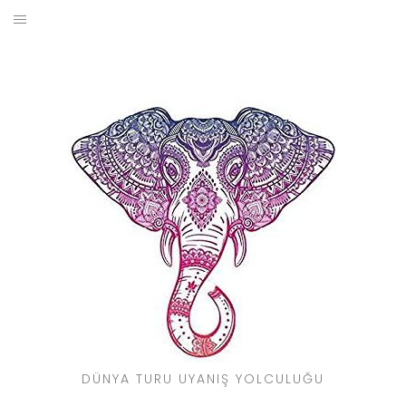
Skip
to
BLOG
content
YOL HIKAYELERIM
SEYAHAT REHBERI
KIMDIR?
DÜNYA TURU UYANIŞ YOLCULUĞU