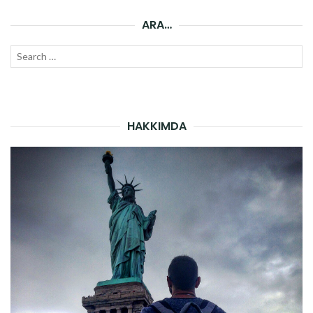
ARA…
Search
SEAR
for:
HAKKIMDA