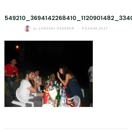
549210_3694142268410_1120901482_334
by
ÇAĞATAY ÖZDEMIR
/
9 KASIM 2017