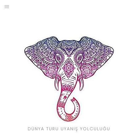
Skip
to
BLOG
content
YOL HIKAYELERIM
SEYAHAT REHBERI
KIMDIR?
DÜNYA TURU UYANIŞ YOLCULUĞU