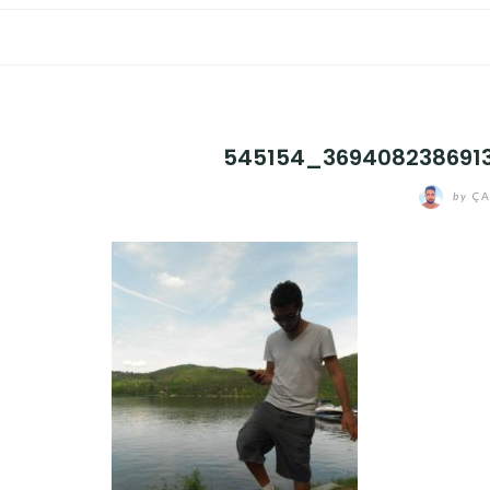
545154_369408238691
by
ÇA