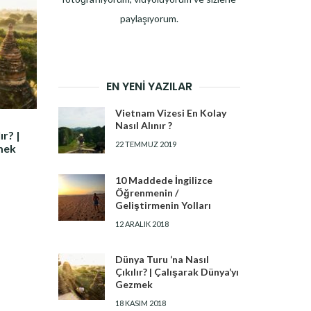
paylaşıyorum.
EN YENI YAZILAR
Vietnam Vizesi En Kolay
Nasıl Alınır ?
ır? |
22 TEMMUZ 2019
mek
10 Maddede İngilizce
Öğrenmenin /
Geliştirmenin Yolları
12 ARALIK 2018
Dünya Turu ‘na Nasıl
Çıkılır? | Çalışarak Dünya’yı
Gezmek
18 KASIM 2018