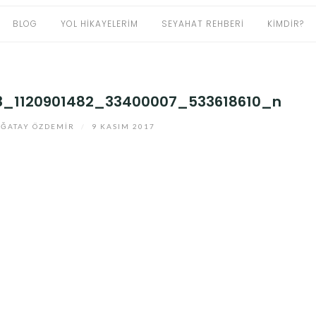
BLOG
YOL HIKAYELERIM
SEYAHAT REHBERI
KIMDIR?
3_1120901482_33400007_533618610_n
ĞATAY ÖZDEMIR
/
9 KASIM 2017