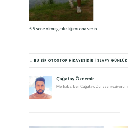
5.5 sene olmuş, cılızlığımı ona verin..
YAZI
← BU BIR OTOSTOP HIKAYESIDIR | SLAPY GÜNLÜK
DOLAŞIMI
Çağatay Özdemir
Merhaba, ben Çağatay. Dünyayı geziyorum v