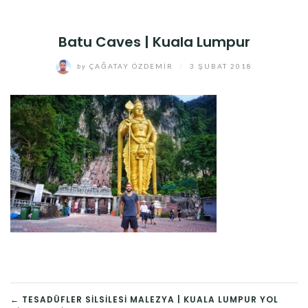
Batu Caves | Kuala Lumpur
by
ÇAĞATAY ÖZDEMIR
/
3 ŞUBAT 2018
YAZI
← TESADÜFLER SILSILESI MALEZYA | KUALA LUMPUR YOL