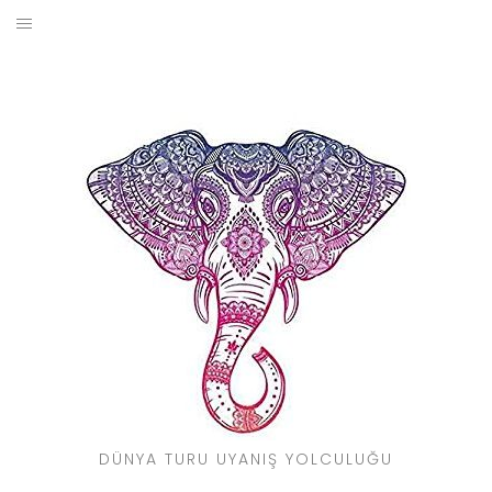
Skip
to
BLOG
content
YOL HIKAYELERIM
SEYAHAT REHBERI
KIMDIR?
DÜNYA TURU UYANIŞ YOLCULUĞU