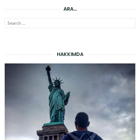
ARA…
Search
SEAR
for:
HAKKIMDA