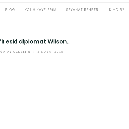
BLOG
YOL HIKAYELERIM
SEYAHAT REHBERI
KIMDIR?
lı eski diplomat Wilson..
ĞATAY ÖZDEMIR
/
3 ŞUBAT 2018