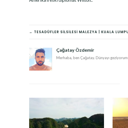
YAZI
← TESADÜFLER SILSILESI MALEZYA | KUALA LUMP
DOLAŞIMI
Çağatay Özdemir
Merhaba, ben Çağatay. Dünyayı geziyorum v