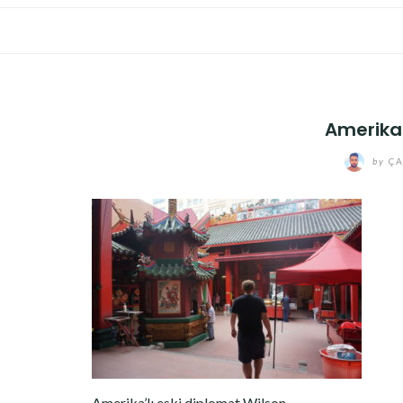
Amerika’
by
ÇA
Amerika’lı eski diplomat Wilson..