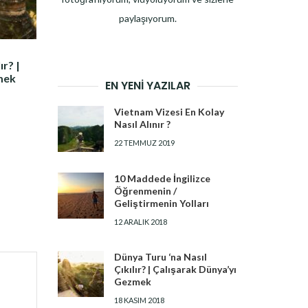
paylaşıyorum.
ır? |
mek
EN YENI YAZILAR
Vietnam Vizesi En Kolay
Nasıl Alınır ?
22 TEMMUZ 2019
10 Maddede İngilizce
Öğrenmenin /
Geliştirmenin Yolları
12 ARALIK 2018
Dünya Turu ‘na Nasıl
Çıkılır? | Çalışarak Dünya’yı
Gezmek
18 KASIM 2018