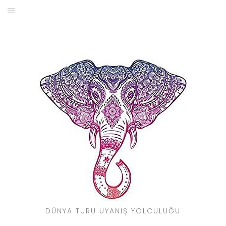
Skip
to
BLOG
content
YOL HIKAYELERIM
SEYAHAT REHBERI
KIMDIR?
DÜNYA TURU UYANIŞ YOLCULUĞU