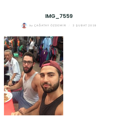
IMG_7559
by
ÇAĞATAY ÖZDEMIR
/
3 ŞUBAT 2018