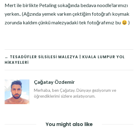
Mert ile birlikte Petaling sokağında bedava noodle’larımızı
yerken.. (Ağzında yemek varken çektiğim fotoğrafı koymak
zorunda kaldım çünkü malezyadaki tek fotoğrafımız bu
)
YAZI
← TESADÜFLER SILSILESI MALEZYA | KUALA LUMPUR YOL
HIKAYELERI
DOLAŞIMI
Çağatay Özdemir
Merhaba, ben Çağatay. Dünyayı geziyorum ve
öğrendiklerimi sizlere anlatıyorum.
You might also like