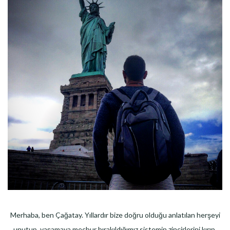
Merhaba, ben Çağatay. Yıllardır bize doğru olduğu anlatılan herşeyi
unutup, yaşamaya mecbur bırakıldığımız sistemin zincirlerini kırıp,