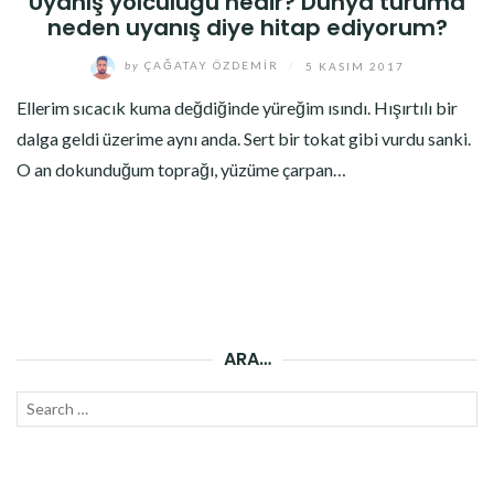
Uyanış yolculuğu nedir? Dünya turuma
neden uyanış diye hitap ediyorum?
by
ÇAĞATAY ÖZDEMIR
/
5 KASIM 2017
Ellerim sıcacık kuma değdiğinde yüreğim ısındı. Hışırtılı bir
dalga geldi üzerime aynı anda. Sert bir tokat gibi vurdu sanki.
O an dokunduğum toprağı, yüzüme çarpan…
ARA…
Search
SEAR
for: