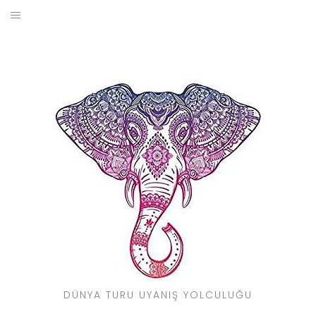
Skip
to
BLOG
content
YOL HIKAYELERIM
SEYAHAT REHBERI
KIMDIR?
DÜNYA TURU UYANIŞ YOLCULUĞU