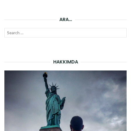
ARA…
Search
SEAR
for:
HAKKIMDA