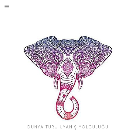
Skip
to
BLOG
content
YOL HIKAYELERIM
SEYAHAT REHBERI
KIMDIR?
DÜNYA TURU UYANIŞ YOLCULUĞU