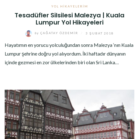
YOL HIKAYELERIM
Tesadüfler Silsilesi Malezya | Kuala
Lumpur Yol Hikayeleri
by
ÇAĞATAY ÖZDEMIR
/
3 ŞUBAT 2018
Hayatımın en yorucu yolculuğundan sonra Malezya ‘nın Kuala
Lumpur şehrine doğru yol alıyordum. İki haftadır dünyanın
içinde gezmesi en zor ülkelerinden biri olan Sri Lanka…