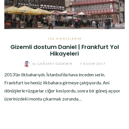
YOL HIKAYELERIM
Gizemli dostum Daniel | Frankfurt Yol
Hikayeleri
by
ÇAĞATAY ÖZDEMIR
/
7 KASIM 2017
2013’ün ilkbaharıydı. İstanbul’da hava inceden serin.
Frankfurt ise henüz ilkbahara girmeye çalışıyordu. Ani
dönüşlerle rüzgarlar ciğer kesiyordu, sonra bir güneş açıyor
üzerinizdeki montu çıkarmak zorunda…