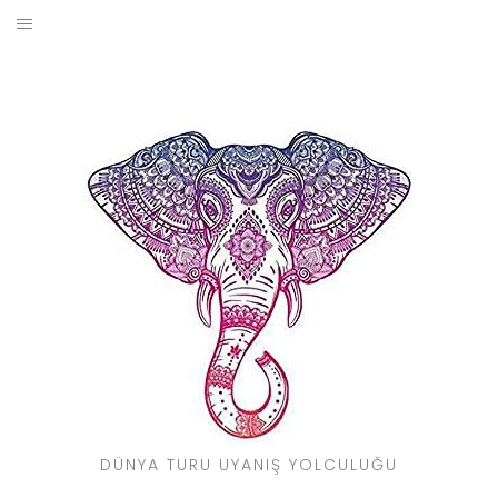
Skip
to
BLOG
content
YOL HIKAYELERIM
SEYAHAT REHBERI
KIMDIR?
DÜNYA TURU UYANIŞ YOLCULUĞU