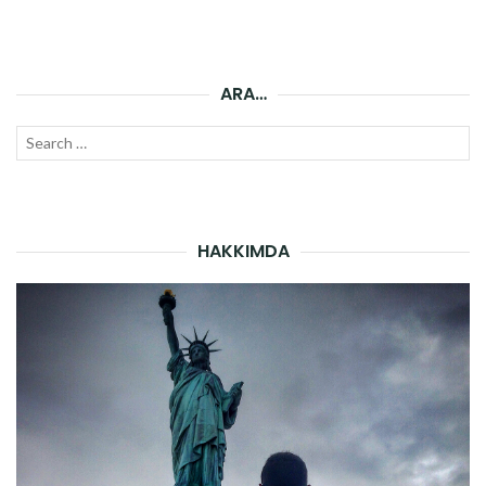
ARA…
Search
SEAR
for:
HAKKIMDA