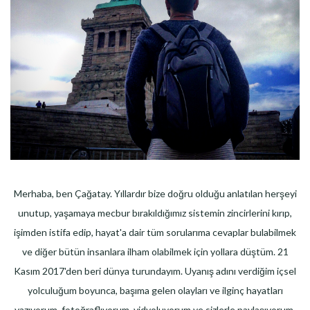
Merhaba, ben Çağatay. Yıllardır bize doğru olduğu anlatılan herşeyi
unutup, yaşamaya mecbur bırakıldığımız sistemin zincirlerini kırıp,
işimden istifa edip, hayat'a dair tüm sorularıma cevaplar bulabilmek
ve diğer bütün insanlara ilham olabilmek için yollara düştüm. 21
Kasım 2017'den beri dünya turundayım. Uyanış adını verdiğim içsel
yolculuğum boyunca, başıma gelen olayları ve ilginç hayatları
yazıyorum, fotoğraflıyorum, vidyoluyorum ve sizlerle paylaşıyorum.