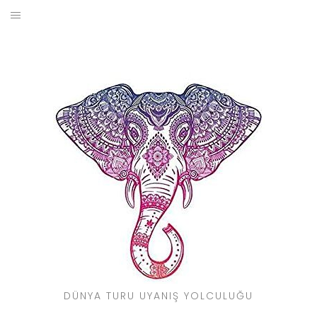
Skip
to
BLOG
content
YOL HIKAYELERIM
SEYAHAT REHBERI
KIMDIR?
DÜNYA TURU UYANIŞ YOLCULUĞU