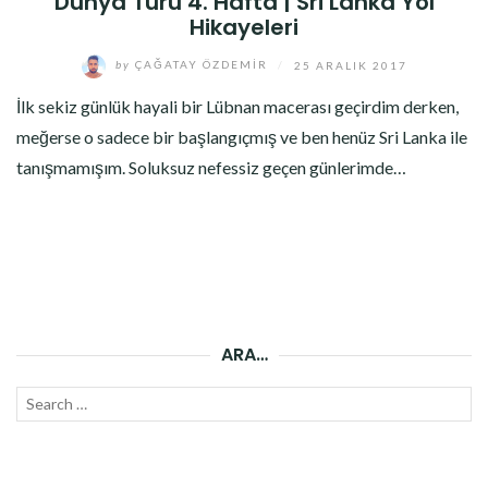
Dünya Turu 4. Hafta | Sri Lanka Yol
Hikayeleri
by
ÇAĞATAY ÖZDEMIR
/
25 ARALIK 2017
İlk sekiz günlük hayali bir Lübnan macerası geçirdim derken,
meğerse o sadece bir başlangıçmış ve ben henüz Sri Lanka ile
tanışmamışım. Soluksuz nefessiz geçen günlerimde…
ARA…
Search
SEAR
for: