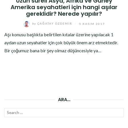
Uzun süreli Asya, Afrika ve Güney
Amerika seyahatleri için hangi aşılar
gereklidir? Nerede yapılır?
by
ÇAĞATAY ÖZDEMIR
/
5 KASIM 2017
Aşı konusu başlıkta belirtilen kıtalar üzerine yapılacak 1
aydan uzun seyahatler için çok büyük önem arz etmektedir.
Bir çoğumuz bana bir şey olmaz düşüncesiyle ya…
ARA…
Search
SEAR
for: