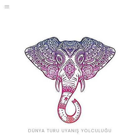
Skip
to
BLOG
content
YOL HIKAYELERIM
SEYAHAT REHBERI
KIMDIR?
DÜNYA TURU UYANIŞ YOLCULUĞU