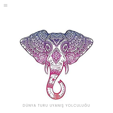
Skip
to
BLOG
content
YOL HIKAYELERIM
SEYAHAT REHBERI
KIMDIR?
DÜNYA TURU UYANIŞ YOLCULUĞU