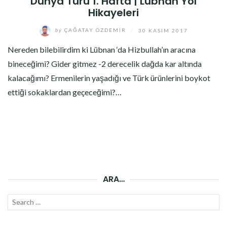
Dünya Turu 1. Hafta | Lübnan Yol
Hikayeleri
by
ÇAĞATAY ÖZDEMIR
/
30 KASIM 2017
Nereden bilebilirdim ki Lübnan ‘da Hizbullah’ın aracına
bineceğimi? Gider gitmez -2 derecelik dağda kar altında
kalacağımı? Ermenilerin yaşadığı ve Türk ürünlerini boykot
ettiği sokaklardan geçeceğimi?…
ARA…
Search
SEAR
for: