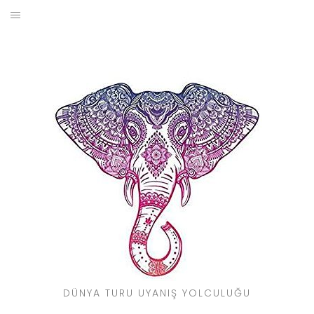
Skip
to
BLOG
content
YOL HIKAYELERIM
SEYAHAT REHBERI
KIMDIR?
DÜNYA TURU UYANIŞ YOLCULUĞU