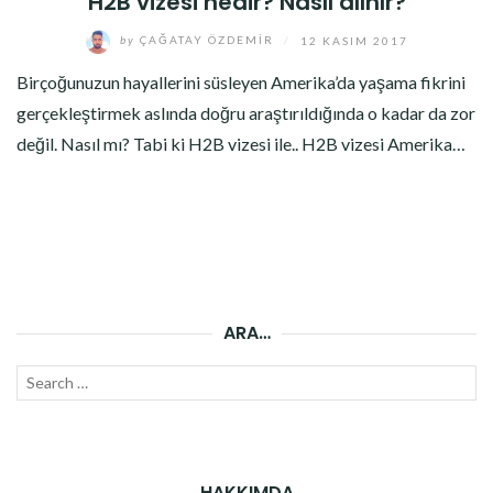
H2B vizesi nedir? Nasıl alınır?
by
ÇAĞATAY ÖZDEMIR
/
12 KASIM 2017
Birçoğunuzun hayallerini süsleyen Amerika’da yaşama fikrini
gerçekleştirmek aslında doğru araştırıldığında o kadar da zor
değil. Nasıl mı? Tabi ki H2B vizesi ile.. H2B vizesi Amerika…
ARA…
Search
SEAR
for:
HAKKIMDA