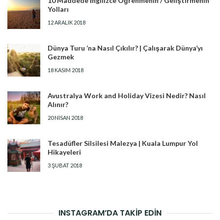
10 Maddede İngilizce Öğrenmenin / Geliştirmenin
Yolları
12 ARALIK 2018
Dünya Turu ‘na Nasıl Çıkılır? | Çalışarak Dünya’yı
Gezmek
18 KASIM 2018
Avustralya Work and Holiday Vizesi Nedir? Nasıl
Alınır?
20 NISAN 2018
Tesadüfler Silsilesi Malezya | Kuala Lumpur Yol
Hikayeleri
3 ŞUBAT 2018
INSTAGRAM’DA TAKİP EDİN