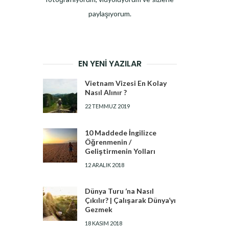
paylaşıyorum.
EN YENI YAZILAR
Vietnam Vizesi En Kolay
Nasıl Alınır ?
22 TEMMUZ 2019
10 Maddede İngilizce
Öğrenmenin /
Geliştirmenin Yolları
12 ARALIK 2018
Dünya Turu ‘na Nasıl
Çıkılır? | Çalışarak Dünya’yı
Gezmek
18 KASIM 2018