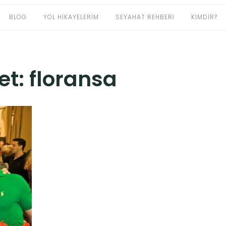
BLOG
YOL HIKAYELERIM
SEYAHAT REHBERI
KIMDIR?
ket:
floransa