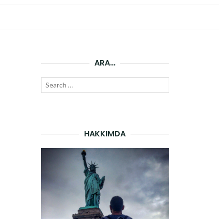
ARA…
Search
SEARCH
for:
HAKKIMDA