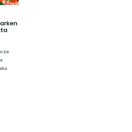
parken
kta
7
n bir
ve
laka