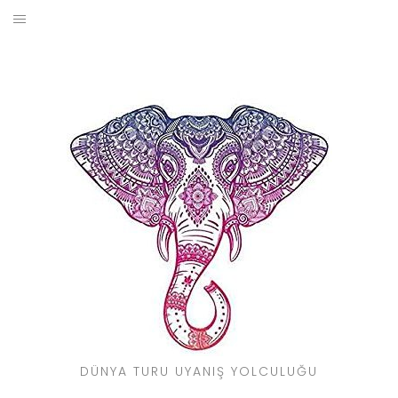
Skip
to
BLOG
content
YOL HIKAYELERIM
SEYAHAT REHBERI
KIMDIR?
DÜNYA TURU UYANIŞ YOLCULUĞU