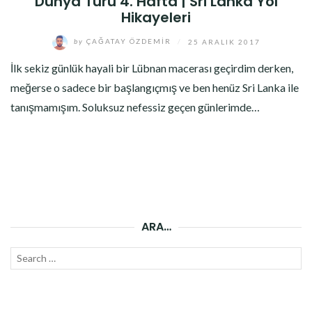
Dünya Turu 4. Hafta | Sri Lanka Yol
Hikayeleri
by
ÇAĞATAY ÖZDEMIR
/
25 ARALIK 2017
İlk sekiz günlük hayali bir Lübnan macerası geçirdim derken,
meğerse o sadece bir başlangıçmış ve ben henüz Sri Lanka ile
tanışmamışım. Soluksuz nefessiz geçen günlerimde…
ARA…
Search
SEAR
for: