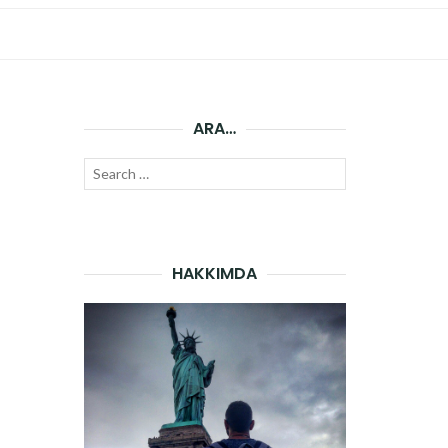
ARA…
Search
SEARCH
for:
HAKKIMDA