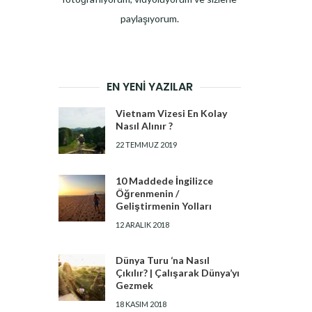
paylaşıyorum.
EN YENI YAZILAR
Vietnam Vizesi En Kolay
Nasıl Alınır ?
22 TEMMUZ 2019
10 Maddede İngilizce
Öğrenmenin /
Geliştirmenin Yolları
12 ARALIK 2018
Dünya Turu ‘na Nasıl
Çıkılır? | Çalışarak Dünya’yı
Gezmek
18 KASIM 2018