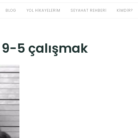
BLOG
YOL HIKAYELERIM
SEYAHAT REHBERI
KIMDIR?
:
9-5 çalışmak