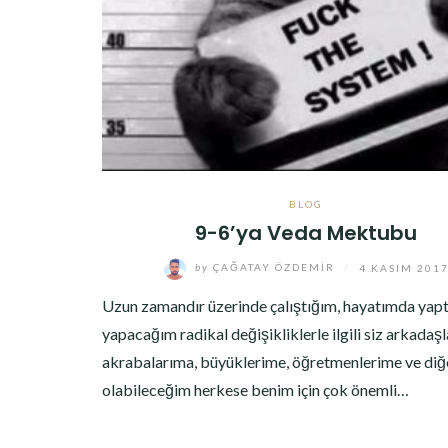
BLOG
9-6’ya Veda Mektubu
by
ÇAĞATAY ÖZDEMIR
/
4 KASIM 201
Uzun zamandır üzerinde çalıştığım, hayatımda yap
yapacağım radikal değişikliklerle ilgili siz arkadaş
akrabalarıma, büyüklerime, öğretmenlerime ve diğ
olabileceğim herkese benim için çok önemli…