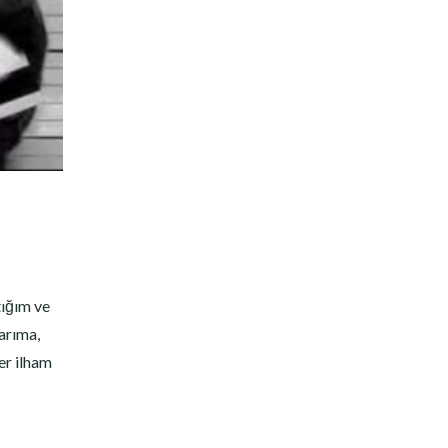
7
tığım ve
larıma,
er ilham