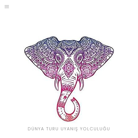
Skip
to
BLOG
content
YOL HIKAYELERIM
SEYAHAT REHBERI
KIMDIR?
DÜNYA TURU UYANIŞ YOLCULUĞU