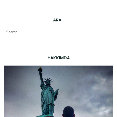
ARA…
Search
SEAR
for:
HAKKIMDA