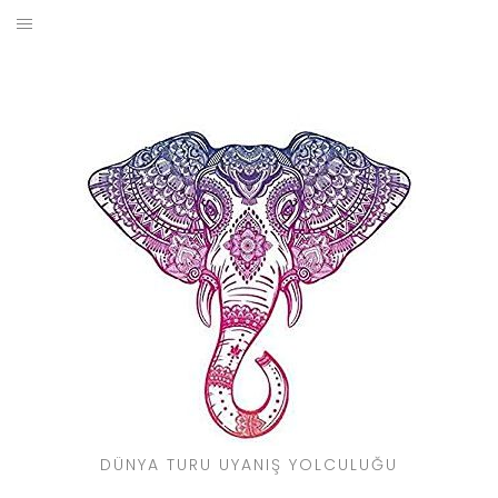
Skip
to
BLOG
content
YOL HIKAYELERIM
SEYAHAT REHBERI
KIMDIR?
DÜNYA TURU UYANIŞ YOLCULUĞU