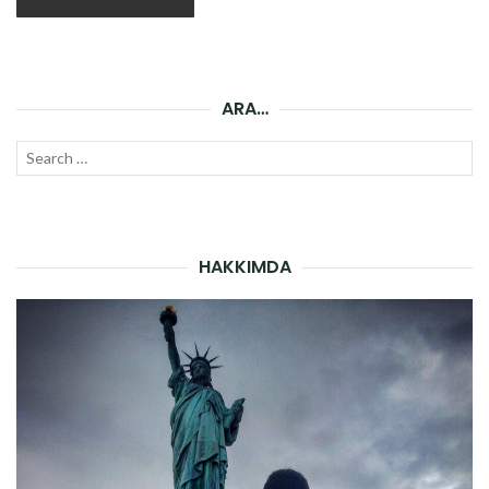
ARA…
Search
SEAR
for:
HAKKIMDA