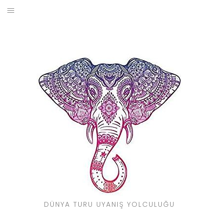
Skip
to
BLOG
content
YOL HIKAYELERIM
SEYAHAT REHBERI
KIMDIR?
DÜNYA TURU UYANIŞ YOLCULUĞU