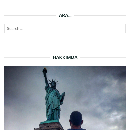
ARA…
Search
SEAR
for:
HAKKIMDA