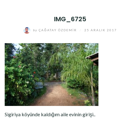
IMG_6725
by
ÇAĞATAY ÖZDEMIR
/
25 ARALIK 2017
Sigiriya köyünde kaldığım aile evinin girişi..