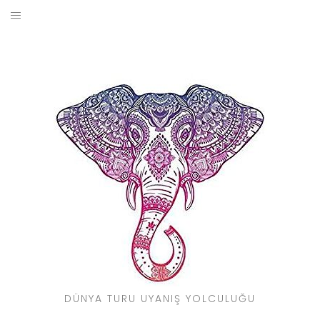
Skip
to
BLOG
content
YOL HIKAYELERIM
SEYAHAT REHBERI
KIMDIR?
DÜNYA TURU UYANIŞ YOLCULUĞU