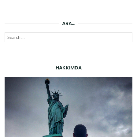
ARA…
Search
SEAR
for:
HAKKIMDA