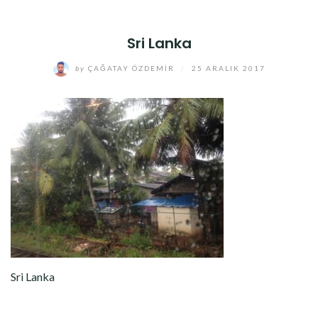
Sri Lanka
by
ÇAĞATAY ÖZDEMIR
/
25 ARALIK 2017
Sri Lanka