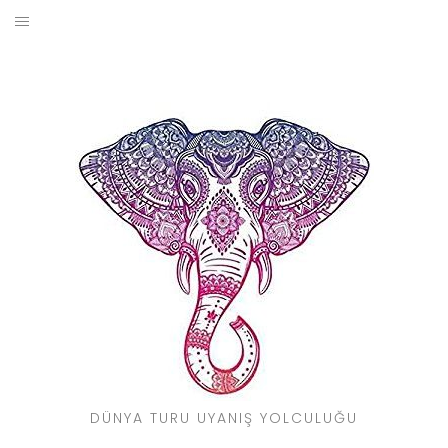
Skip
to
BLOG
content
YOL HIKAYELERIM
SEYAHAT REHBERI
KIMDIR?
DÜNYA TURU UYANIŞ YOLCULUĞU