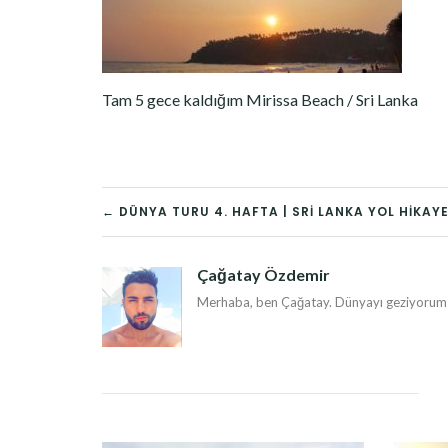
Tam 5 gece kaldığım Mirissa Beach / Sri Lanka
YAZI
← DÜNYA TURU 4. HAFTA | SRI LANKA YOL HIKAYE
DOLAŞIMI
Çağatay Özdemir
Merhaba, ben Çağatay. Dünyayı geziyorum v