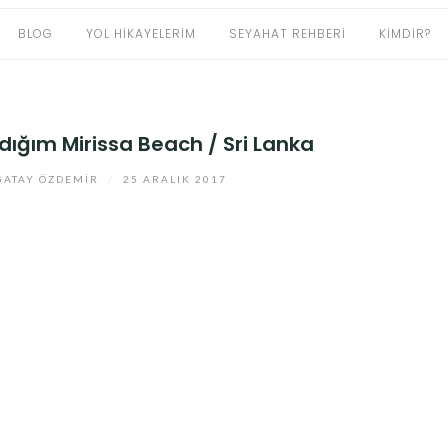
BLOG
YOL HIKAYELERIM
SEYAHAT REHBERI
KIMDIR?
ığım Mirissa Beach / Sri Lanka
ATAY ÖZDEMIR
/
25 ARALIK 2017