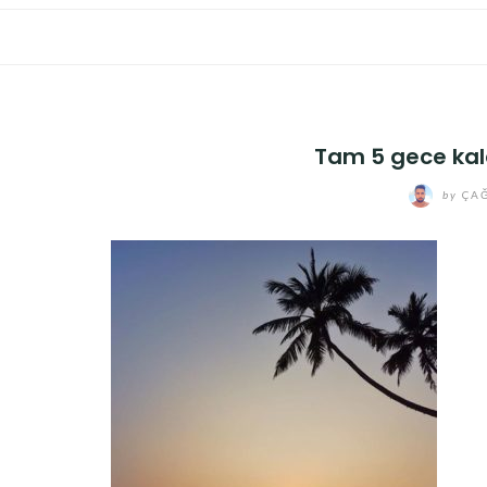
Tam 5 gece kald
by
ÇAĞ