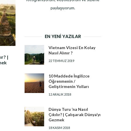
paylaşıyorum.
EN YENI YAZILAR
Vietnam Vizesi En Kolay
Nasıl Alınır ?
ır? |
22 TEMMUZ 2019
mek
10 Maddede İngilizce
Öğrenmenin /
Geliştirmenin Yolları
12 ARALIK 2018
Dünya Turu ‘na Nasıl
Çıkılır? | Çalışarak Dünya’yı
Gezmek
18 KASIM 2018