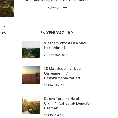
paylaşıyorum.
ır? |
mek
EN YENI YAZILAR
Vietnam Vizesi En Kolay
Nasıl Alınır ?
22 TEMMUZ 2019
10 Maddede İngilizce
Öğrenmenin /
Geliştirmenin Yolları
12 ARALIK 2018
Dünya Turu ‘na Nasıl
Çıkılır? | Çalışarak Dünya’yı
Gezmek
18 KASIM 2018