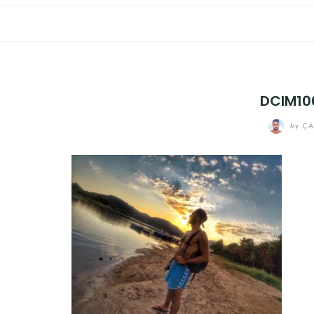
DCIM1
by
ÇA