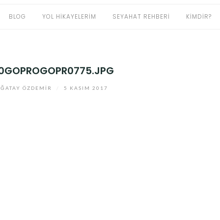
BLOG
YOL HIKAYELERIM
SEYAHAT REHBERI
KIMDIR?
00GOPROGOPR0775.JPG
ĞATAY ÖZDEMIR
/
5 KASIM 2017