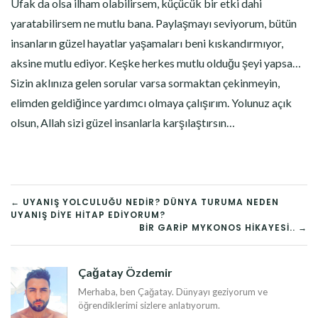
Ufak da olsa ilham olabilirsem, küçücük bir etki dahi
yaratabilirsem ne mutlu bana. Paylaşmayı seviyorum, bütün
insanların güzel hayatlar yaşamaları beni kıskandırmıyor,
aksine mutlu ediyor. Keşke herkes mutlu olduğu şeyi yapsa…
Sizin aklınıza gelen sorular varsa sormaktan çekinmeyin,
elimden geldiğince yardımcı olmaya çalışırım. Yolunuz açık
olsun, Allah sizi güzel insanlarla karşılaştırsın…
YAZI
← UYANIŞ YOLCULUĞU NEDIR? DÜNYA TURUMA NEDEN
UYANIŞ DIYE HITAP EDIYORUM?
DOLAŞIMI
BIR GARIP MYKONOS HIKAYESI.. →
Çağatay Özdemir
Merhaba, ben Çağatay. Dünyayı geziyorum ve
öğrendiklerimi sizlere anlatıyorum.