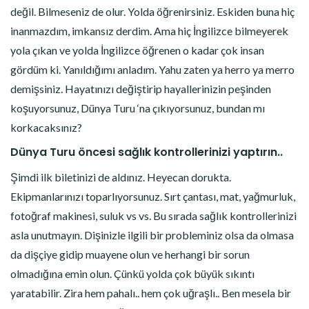
değil. Bilmeseniz de olur. Yolda öğrenirsiniz. Eskiden buna hiç
inanmazdım, imkansız derdim. Ama hiç İngilizce bilmeyerek
yola çıkan ve yolda İngilizce öğrenen o kadar çok insan
gördüm ki. Yanıldığımı anladım. Yahu zaten ya herro ya merro
demişsiniz. Hayatınızı değiştirip hayallerinizin peşinden
koşuyorsunuz, Dünya Turu ‘na çıkıyorsunuz, bundan mı
korkacaksınız?
Dünya Turu öncesi sağlık kontrollerinizi yaptırın..
Şimdi ilk biletinizi de aldınız. Heyecan dorukta.
Ekipmanlarınızı toparlıyorsunuz. Sırt çantası, mat, yağmurluk,
fotoğraf makinesi, suluk vs vs. Bu sırada sağlık kontrollerinizi
asla unutmayın. Dişinizle ilgili bir probleminiz olsa da olmasa
da dişçiye gidip muayene olun ve herhangi bir sorun
olmadığına emin olun. Çünkü yolda çok büyük sıkıntı
yaratabilir. Zira hem pahalı.. hem çok uğraşlı.. Ben mesela bir