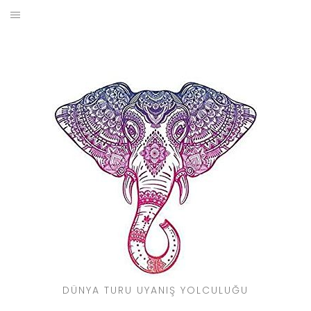
Skip
to
BLOG
content
YOL HIKAYELERIM
SEYAHAT REHBERI
KIMDIR?
DÜNYA TURU UYANIŞ YOLCULUĞU