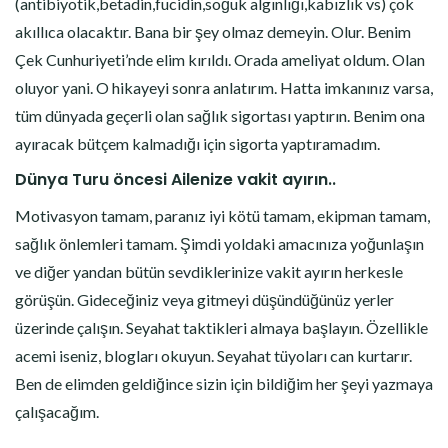
(antibiyotik,betadin,fucidin,soğuk algınlığı,kabızlık vs) çok
akıllıca olacaktır. Bana bir şey olmaz demeyin. Olur. Benim
Çek Cunhuriyeti’nde elim kırıldı. Orada ameliyat oldum. Olan
oluyor yani. O hikayeyi sonra anlatırım. Hatta imkanınız varsa,
tüm dünyada geçerli olan sağlık sigortası yaptırın. Benim ona
ayıracak bütçem kalmadığı için sigorta yaptıramadım.
Dünya Turu öncesi Ailenize vakit ayırın..
Motivasyon tamam, paranız iyi kötü tamam, ekipman tamam,
sağlık önlemleri tamam. Şimdi yoldaki amacınıza yoğunlaşın
ve diğer yandan bütün sevdiklerinize vakit ayırın herkesle
görüşün. Gideceğiniz veya gitmeyi düşündüğünüz yerler
üzerinde çalışın. Seyahat taktikleri almaya başlayın. Özellikle
acemi iseniz, blogları okuyun. Seyahat tüyoları can kurtarır.
Ben de elimden geldiğince sizin için bildiğim her şeyi yazmaya
çalışacağım.