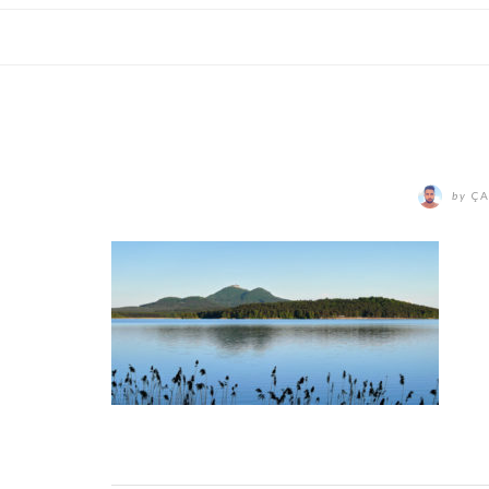
by
ÇA