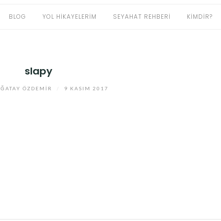
BLOG
YOL HIKAYELERIM
SEYAHAT REHBERI
KIMDIR?
slapy
ĞATAY ÖZDEMIR
/
9 KASIM 2017