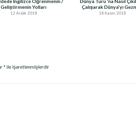
dede İngilizce Öğrenmenin /
Dünya Turu ‘na Nasıl Çıkıl
Geliştirmenin Yolları
Çalışarak Dünya’yı Gez
12 Aralık 2018
18 Kasım 2018
ar
*
ile işaretlenmişlerdir