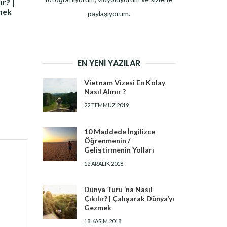
ır? |
mek
paylaşıyorum.
EN YENI YAZILAR
Vietnam Vizesi En Kolay
Nasıl Alınır ?
22 TEMMUZ 2019
10 Maddede İngilizce
Öğrenmenin /
Geliştirmenin Yolları
12 ARALIK 2018
Dünya Turu ‘na Nasıl
Çıkılır? | Çalışarak Dünya’yı
Gezmek
18 KASIM 2018