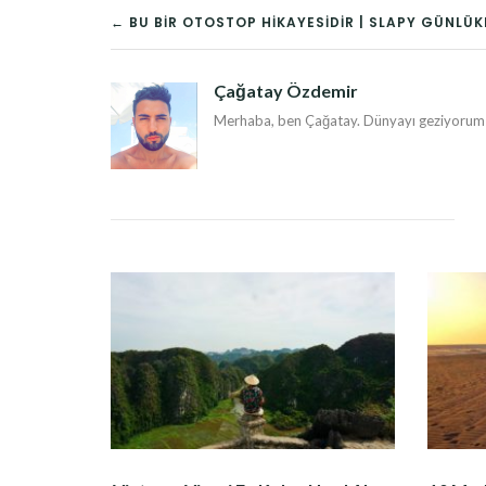
YAZI
← BU BIR OTOSTOP HIKAYESIDIR | SLAPY GÜNLÜK
DOLAŞIMI
Çağatay Özdemir
Merhaba, ben Çağatay. Dünyayı geziyorum v