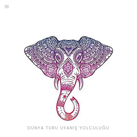
Skip
to
BLOG
content
YOL HIKAYELERIM
SEYAHAT REHBERI
KIMDIR?
DÜNYA TURU UYANIŞ YOLCULUĞU