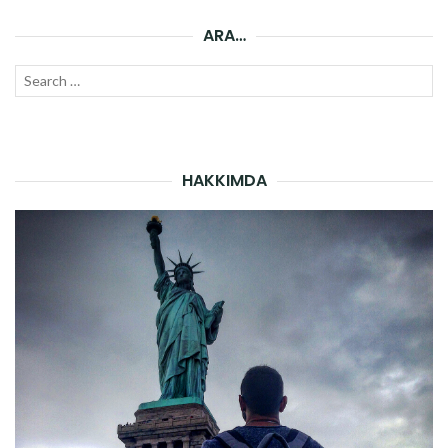
ARA…
Search
SEAR
for:
HAKKIMDA