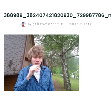
388989_382407421820930_729987786_n
by
ÇAĞATAY ÖZDEMIR
/
9 KASIM 2017