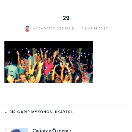
29
by
ÇAĞATAY ÖZDEMIR
/
5 KASIM 2017
YAZI
← BIR GARIP MYKONOS HIKAYESI..
DOLAŞIMI
Çağatay Özdemir